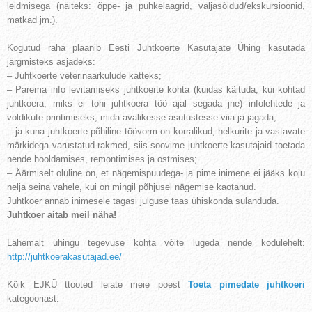
leidmisega (näiteks: õppe- ja puhkelaagrid, väljasõidud/ekskursioonid,
matkad jm.).
Kogutud raha plaanib Eesti Juhtkoerte Kasutajate Ühing kasutada
järgmisteks asjadeks:
– Juhtkoerte veterinaarkulude katteks;
– Parema info levitamiseks juhtkoerte kohta (kuidas käituda, kui kohtad
juhtkoera, miks ei tohi juhtkoera töö ajal segada jne) infolehtede ja
voldikute printimiseks, mida avalikesse asutustesse viia ja jagada;
– ja kuna juhtkoerte põhiline töövorm on korralikud, helkurite ja vastavate
märkidega varustatud rakmed, siis soovime juhtkoerte kasutajaid toetada
nende hooldamises, remontimises ja ostmises;
– Äärmiselt oluline on, et nägemispuudega- ja pime inimene ei jääks koju
nelja seina vahele, kui on mingil põhjusel nägemise kaotanud.
Juhtkoer annab inimesele tagasi julguse taas ühiskonda sulanduda.
Juhtkoer aitab meil näha!
Lähemalt ühingu tegevuse kohta võite lugeda nende kodulehelt:
http://juhtkoerakasutajad.ee/
Kõik EJKÜ ttooted leiate meie poest
Toeta pimedate juhtkoeri
kategooriast.