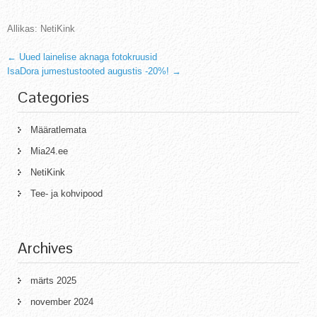
Allikas: NetiKink
Post
←
Uued lainelise aknaga fotokruusid
IsaDora jumestustooted augustis -20%!
→
navigation
Categories
Määratlemata
Mia24.ee
NetiKink
Tee- ja kohvipood
Archives
märts 2025
november 2024