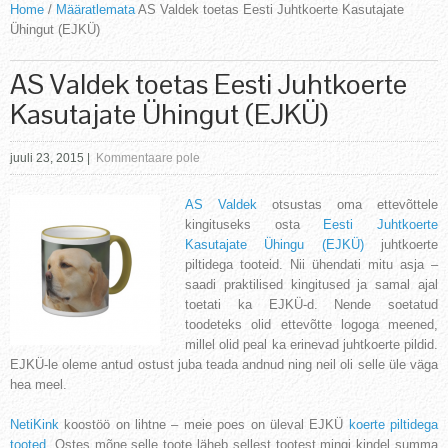
Home
/
Määratlemata
AS Valdek toetas Eesti Juhtkoerte Kasutajate
Ühingut (EJKÜ)
AS Valdek toetas Eesti Juhtkoerte
Kasutajate Ühingut (EJKÜ)
juuli 23, 2015
|
Kommentaare pole
AS Valdek
otsustas oma ettevõttele
kingituseks osta
Eesti Juhtkoerte
Kasutajate Ühingu (EJKÜ)
juhtkoerte
piltidega tooteid. Nii ühendati mitu asja –
saadi praktilised kingitused ja samal ajal
toetati ka EJKÜ-d. Nende soetatud
toodeteks olid ettevõtte logoga meened,
millel olid peal ka erinevad juhtkoerte pildid.
EJKÜ-le oleme antud ostust juba teada andnud ning neil oli selle üle väga
hea meel.
NetiKink
koostöö on lihtne – meie poes on üleval EJKÜ
koerte piltidega
tooted
. Ostes mõne selle toote läheb sellest tootest mingi k
indel summa