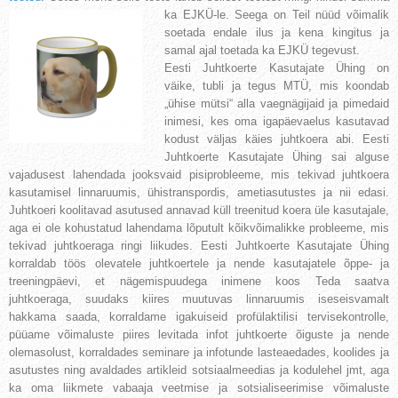
ka EJKÜ-le. Seega on Teil nüüd võimalik
soetada endale ilus ja kena kingitus ja
samal ajal toetada ka EJKÜ tegevust.
Eesti Juhtkoerte Kasutajate Ühing on
väike, tubli ja tegus MTÜ, mis koondab
„ühise mütsi“ alla vaegnägijaid ja pimedaid
inimesi, kes oma igapäevaelus kasutavad
kodust väljas käies juhtkoera abi. Eesti
Juhtkoerte Kasutajate Ühing sai alguse
vajadusest lahendada jooksvaid pisiprobleeme, mis tekivad juhtkoera
kasutamisel linnaruumis, ühistranspordis, ametiasutustes ja nii edasi.
Juhtkoeri koolitavad asutused annavad küll treenitud koera üle kasutajale,
aga ei ole kohustatud lahendama lõputult kõikvõimalikke probleeme, mis
tekivad juhtkoeraga ringi liikudes. Eesti Juhtkoerte Kasutajate Ühing
korraldab töös olevatele juhtkoertele ja nende kasutajatele õppe- ja
treeningpäevi, et nägemispuudega inimene koos Teda saatva
juhtkoeraga, suudaks kiires muutuvas linnaruumis iseseisvamalt
hakkama saada, korraldame igakuiseid profülaktilisi tervisekontrolle,
püüame võimaluste piires levitada infot juhtkoerte õiguste ja nende
olemasolust, korraldades seminare ja infotunde lasteaedades, koolides ja
asutustes ning avaldades artikleid sotsiaalmeedias ja kodulehel jmt, aga
ka oma liikmete vabaaja veetmise ja sotsialiseerimise võimaluste