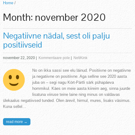
Home
/
Month:
november 2020
Negatiivne nädal, sest oli palju
positiivseid
november 22, 2020
|
Kommentaare pole
|
NetiKink
No on ikka sassi see elu läinud. Positiivne on negatiivne
ja negatiivne on positiivne. Aga selline see 2020 aasta
juba on – segi nagu Kört-Pärtli särk pühapäeva
hommikul. Käes on meie aasta kiireim aeg, sinna juurde
lisatuna viiruse teine laine ning minus on valdavas
ülekaalus negatiivsed tunded. Olen ärevil, hirmul, mures, lisaks väsimus.
Kuna sellel…
read more →