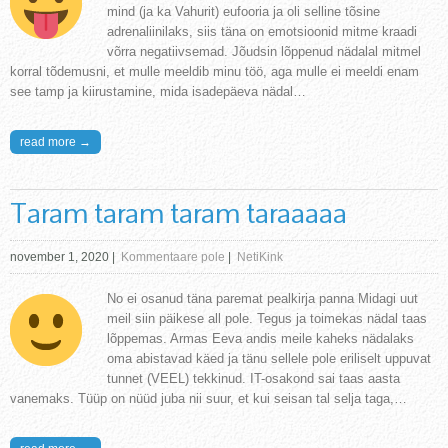
mind (ja ka Vahurit) eufooria ja oli selline tõsine
adrenaliinilaks, siis täna on emotsioonid mitme kraadi
võrra negatiivsemad. Jõudsin lõppenud nädalal mitmel
korral tõdemusni, et mulle meeldib minu töö, aga mulle ei meeldi enam
see tamp ja kiirustamine, mida isadepäeva nädal…
read more →
Taram taram taram taraaaaa
november 1, 2020
|
Kommentaare pole
|
NetiKink
No ei osanud täna paremat pealkirja panna Midagi uut
meil siin päikese all pole. Tegus ja toimekas nädal taas
lõppemas. Armas Eeva andis meile kaheks nädalaks
oma abistavad käed ja tänu sellele pole eriliselt uppuvat
tunnet (VEEL) tekkinud. IT-osakond sai taas aasta
vanemaks. Tüüp on nüüd juba nii suur, et kui seisan tal selja taga,…