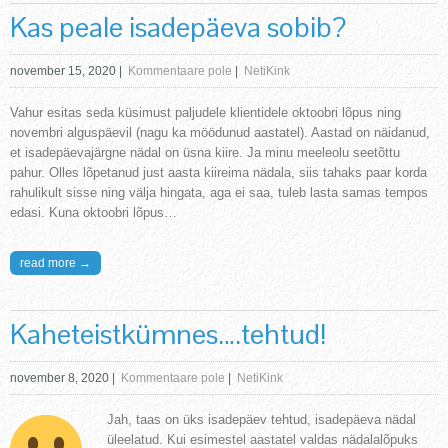
Kas peale isadepäeva sobib?
november 15, 2020
|
Kommentaare pole
|
NetiKink
Vahur esitas seda küsimust paljudele klientidele oktoobri lõpus ning
novembri alguspäevil (nagu ka möödunud aastatel). Aastad on näidanud,
et isadepäevajärgne nädal on üsna kiire. Ja minu meeleolu seetõttu
pahur. Olles lõpetanud just aasta kiireima nädala, siis tahaks paar korda
rahulikult sisse ning välja hingata, aga ei saa, tuleb lasta samas tempos
edasi. Kuna oktoobri lõpus…
read more →
Kaheteistkümnes….tehtud!
november 8, 2020
|
Kommentaare pole
|
NetiKink
Jah, taas on üks isadepäev tehtud, isadepäeva nädal
üleelatud. Kui esimestel aastatel valdas nädalalõpuks