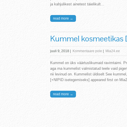
ja kahjulikest ainetest täielikult…
read more →
Kummel kosmeetikas [
juuli 9, 2018
|
Kommentaare pole
|
Mia24.ee
Kummel on üks väärtuslikumaid ravimtaimi. P
aga ma kummelist valmistatud teele vaid pige
nii levinud on. Kummelist üldiselt See kumm
[+NIPID isetegemiseks] appeared first on Mia2
read more →