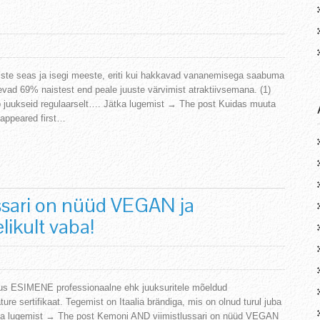
iste seas ja isegi meeste, eriti kui hakkavad vananemisega saabuma
nevad 69% naistest end peale juuste värvimist atraktiivsemana. (1)
ib juukseid regulaarselt…. Jätka lugemist → The post Kuidas muuta
 appeared first…
ssari on nüüd VEGAN ja
elikult vaba!
us ESIMENE professionaalne ehk juuksuritele mõeldud
ure sertifikaat. Tegemist on Itaalia brändiga, mis on olnud turul juba
ka lugemist → The post Kemoni AND viimistlussari on nüüd VEGAN