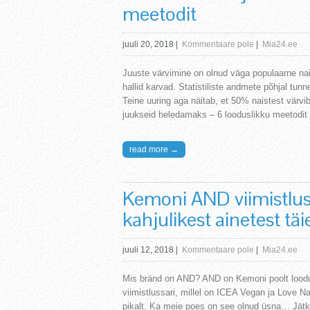
meetodit
juuli 20, 2018
|
Kommentaare pole
|
Mia24.ee
Juuste värvimine on olnud väga populaarne na
hallid karvad. Statistiliste andmete põhjal tun
Teine uuring aga näitab, et 50% naistest värv
juukseid heledamaks – 6 looduslikku meetodit
read more →
Kemoni AND viimistlu
kahjulikest ainetest täi
juuli 12, 2018
|
Kommentaare pole
|
Mia24.ee
Mis bränd on AND? AND on Kemoni poolt lood
viimistlussari, millel on ICEA Vegan ja Love Nat
pikalt. Ka meie poes on see olnud üsna… Jät