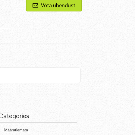
Võta ühendust
Categories
Määratlemata