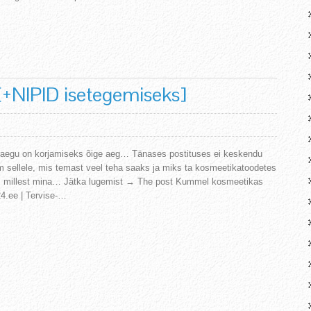
+NIPID isetegemiseks]
raegu on korjamiseks õige aeg… Tänases postituses ei keskendu
m sellele, mis temast veel teha saaks ja miks ta kosmeetikatoodetes
el, millest mina… Jätka lugemist → The post Kummel kosmeetikas
4.ee | Tervise-…