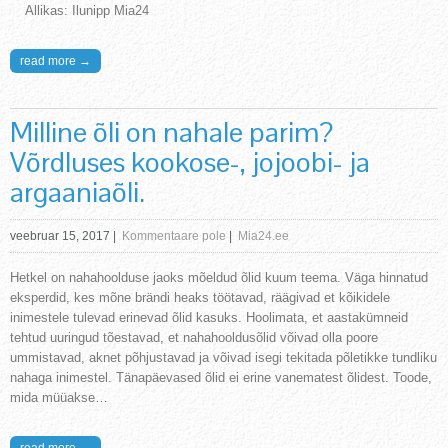
Allikas: Ilunipp Mia24
read more →
Milline õli on nahale parim?
Võrdluses kookose-, jojoobi- ja
argaaniaõli.
veebruar 15, 2017
|
Kommentaare pole
|
Mia24.ee
Hetkel on nahahoolduse jaoks mõeldud õlid kuum teema. Väga hinnatud
eksperdid, kes mõne brändi heaks töötavad, räägivad et kõikidele
inimestele tulevad erinevad õlid kasuks. Hoolimata, et aastakümneid
tehtud uuringud tõestavad, et nahahooldusõlid võivad olla poore
ummistavad, aknet põhjustavad ja võivad isegi tekitada põletikke tundliku
nahaga inimestel. Tänapäevased õlid ei erine vanematest õlidest. Toode,
mida müüakse…