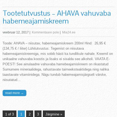
Tootetutvustus – AHAVA vahuvaba
habemeajamiskreem
veebruar 12, 2017
|
Kommentaare pole
|
Mia24.ee
Toode: AHAVA – niisutav, habemeajamiskreem 200ml Hind: 26,95 €
(134,75 € / liiter) Lühitutvustus: Tegemist on niisutava
habemeajamiskreemiga, mis sobib hästi ka tundlikule nahale. Kreemil on
unikaalne vahuvaba koostis ja lisaks ei sisalda see alkoholi. VAATA E-
POEST! See ainulaadne vahuvaba hamebeajamiskreem on rikastatud
Surnumere mineraalidega, rahustavate taimeeksteaktidega ning nahka
taastavate vitamiinidega. Nägu tundub habemeajamisjärgselt värske,
niisutatud…
read more →
1 of 3
1
2
3
Järgmine »