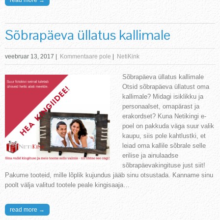
read more →
Sõbrapäeva üllatus kallimale
veebruar 13, 2017
|
Kommentaare pole
|
NetiKink
Sõbrapäeva üllatus kallimale
Otsid sõbrapäeva üllatust oma
kallimale? Midagi isiklikku ja
personaalset, omapärast ja
erakordset? Kuna Netikingi e-
poel on pakkuda väga suur valik
kaupu, siis pole kahtlustki, et
leiad oma kallile sõbrale selle
erilise ja ainulaadse
sõbrapäevakingituse just siit!
Pakume tooteid, mille lõplik kujundus jääb sinu otsustada. Kanname sinu
poolt välja valitud tootele peale kingisaaja…
read more →