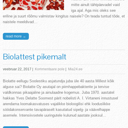
mitte ainult tähtpäevadel vaid
iga ajal. Aga mis oleks see
eriline ja suurt rõõmu valmistav kingitus naisele? On teada tuntud tõde, et
naistele meeldivad…
read more →
Biolattest pikemalt
veebruar 22, 2017
|
Kommentaare pole
|
Mia24.ee
Biolatte eellugu Soolestiku asjatundja juba üle 40 aasta Millest kõik
alguse sai? Biolatte Oy asutajal on piimhappebakterite ja tervise
valdkonnas pikaajaline ja ainulaadne kogemus. Juba 1970. aastatel
hakkas Yves Delatte Soomest pärit nobelisti A. I. Virtaneni innustusel
arendama loomakasvatuses vajalikke bioloogilisi ehk looduslikke
söödakonservante tavapäraselt kasutatud sipelg- ja väävelhappe
asemele. Intensiivsetele uuringutele kulunud aastate jooksul…