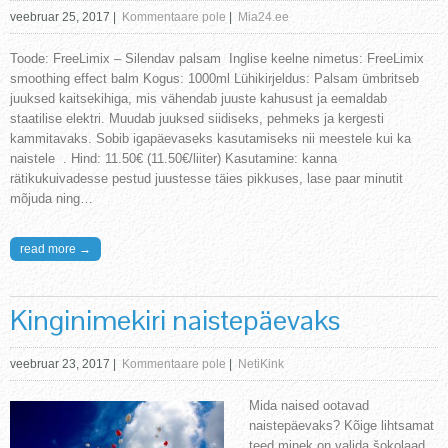
veebruar 25, 2017
|
Kommentaare pole
|
Mia24.ee
Toode: FreeLimix – Silendav palsam Inglise keelne nimetus: FreeLimix
smoothing effect balm Kogus: 1000ml Lühikirjeldus: Palsam ümbritseb
juuksed kaitsekihiga, mis vähendab juuste kahusust ja eemaldab
staatilise elektri. Muudab juuksed siidiseks, pehmeks ja kergesti
kammitavaks. Sobib igapäevaseks kasutamiseks nii meestele kui ka
naistele . Hind: 11.50€ (11.50€/liiter) Kasutamine: kanna
rätikukuivadesse pestud juustesse täies pikkuses, lase paar minutit
mõjuda ning…
read more →
Kinginimekiri naistepäevaks
veebruar 23, 2017
|
Kommentaare pole
|
NetiKink
Mida naised ootavad
naistepäevaks? Kõige lihtsamat
teed minek on valida šokolaad