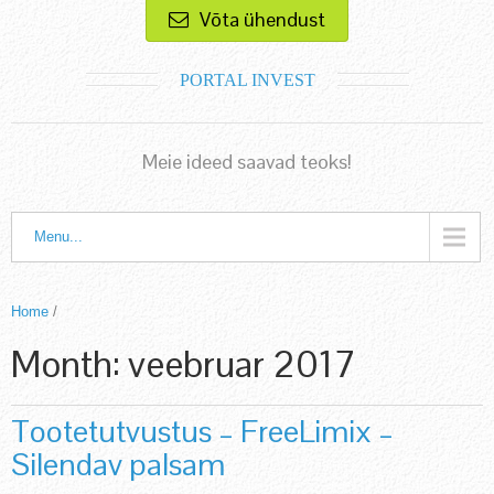
Võta ühendust
PORTAL INVEST
Meie ideed saavad teoks!
Menu...
Home
/
Month:
veebruar 2017
Tootetutvustus – FreeLimix –
Silendav palsam