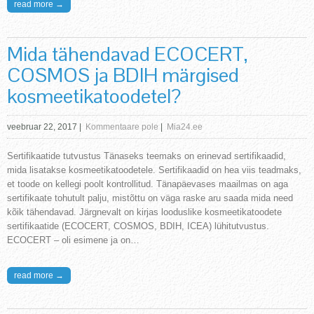
read more →
Mida tähendavad ECOCERT,
COSMOS ja BDIH märgised
kosmeetikatoodetel?
veebruar 22, 2017
|
Kommentaare pole
|
Mia24.ee
Sertifikaatide tutvustus Tänaseks teemaks on erinevad sertifikaadid,
mida lisatakse kosmeetikatoodetele. Sertifikaadid on hea viis teadmaks,
et toode on kellegi poolt kontrollitud. Tänapäevases maailmas on aga
sertifikaate tohutult palju, mistõttu on väga raske aru saada mida need
kõik tähendavad. Järgnevalt on kirjas looduslike kosmeetikatoodete
sertifikaatide (ECOCERT, COSMOS, BDIH, ICEA) lühitutvustus.
ECOCERT – oli esimene ja on…
read more →