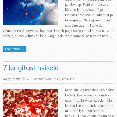
ja lillekimp. Kuid ei maksaks
kõrvale jätta naiste kõige
ihaldatumaid soove- lähedust ja
tähelepanu. Naistepäev on just
see õige aeg, millal leida
võimalus neid soove realiseerida. Leidub palju selliseid naisi, kes ei oota
mehelt, et too kulutaks ühele kingitusele terve varanduse ning on neid,…
read more →
7 kingitust naisele
veebruar 22, 2017
|
Kommentaare pole
|
NetiKink
Mida kinkida naisele? Ei ole vist
kedagi, kes ei satu küsimuse
ette, mida kinkida naisele! Üks
kaunis lillekimp on kindlasti see,
mis teeb iga eevatütre tuju
heaks. Lilli võiks kinkida naisele