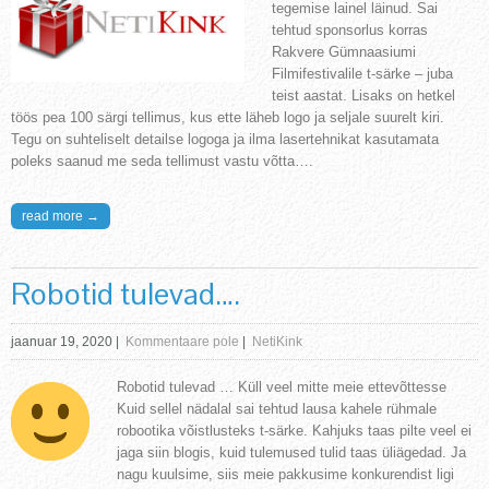
tegemise lainel läinud. Sai
tehtud sponsorlus korras
Rakvere Gümnaasiumi
Filmifestivalile t-särke – juba
teist aastat. Lisaks on hetkel
töös pea 100 särgi tellimus, kus ette läheb logo ja seljale suurelt kiri.
Tegu on suhteliselt detailse logoga ja ilma lasertehnikat kasutamata
poleks saanud me seda tellimust vastu võtta….
read more →
Robotid tulevad….
jaanuar 19, 2020
|
Kommentaare pole
|
NetiKink
Robotid tulevad … Küll veel mitte meie ettevõttesse
Kuid sellel nädalal sai tehtud lausa kahele rühmale
robootika võistlusteks t-särke. Kahjuks taas pilte veel ei
jaga siin blogis, kuid tulemused tulid taas üliägedad. Ja
nagu kuulsime, siis meie pakkusime konkurendist ligi