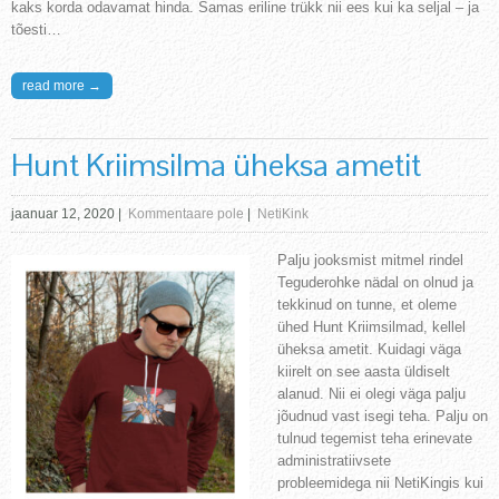
kaks korda odavamat hinda. Samas eriline trükk nii ees kui ka seljal – ja
tõesti…
read more →
Hunt Kriimsilma üheksa ametit
jaanuar 12, 2020
|
Kommentaare pole
|
NetiKink
Palju jooksmist mitmel rindel
Teguderohke nädal on olnud ja
tekkinud on tunne, et oleme
ühed Hunt Kriimsilmad, kellel
üheksa ametit. Kuidagi väga
kiirelt on see aasta üldiselt
alanud. Nii ei olegi väga palju
jõudnud vast isegi teha. Palju on
tulnud tegemist teha erinevate
administratiivsete
probleemidega nii NetiKingis kui