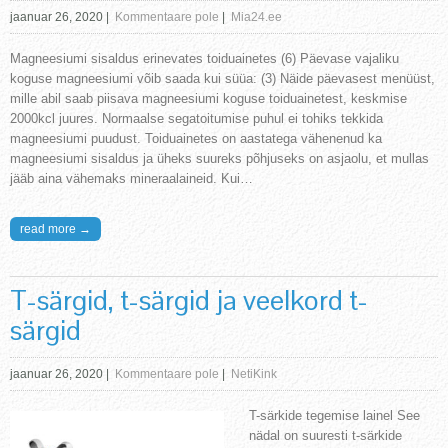
jaanuar 26, 2020
|
Kommentaare pole
|
Mia24.ee
Magneesiumi sisaldus erinevates toiduainetes (6) Päevase vajaliku
koguse magneesiumi võib saada kui süüa: (3) Näide päevasest menüüst,
mille abil saab piisava magneesiumi koguse toiduainetest, keskmise
2000kcl juures. Normaalse segatoitumise puhul ei tohiks tekkida
magneesiumi puudust. Toiduainetes on aastatega vähenenud ka
magneesiumi sisaldus ja üheks suureks põhjuseks on asjaolu, et mullas
jääb aina vähemaks mineraalaineid. Kui…
read more →
T-särgid, t-särgid ja veelkord t-
särgid
jaanuar 26, 2020
|
Kommentaare pole
|
NetiKink
T-särkide tegemise lainel See
nädal on suuresti t-särkide