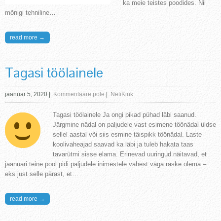
ka meie teistes poodides. Nii
mõnigi tehniline…
read more →
Tagasi töölainele
jaanuar 5, 2020
|
Kommentaare pole
|
NetiKink
Tagasi töölainele Ja ongi pikad pühad läbi saanud.
Järgmine nädal on paljudele vast esimene töönädal üldse
sellel aastal või siis esmine täispikk töönädal. Laste
koolivaheajad saavad ka läbi ja tuleb hakata taas
tavarütmi sisse elama. Erinevad uuringud näitavad, et
jaanuari teine pool pidi paljudele inimestele vahest väga raske olema –
eks just selle pärast, et…
read more →